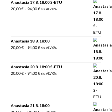
Anastasia 17.8. 18:00 S-ETU
20,00
€
–
94,00
€
sis. ALV 0%
Anastasia 18.8. 18:00
20,00
€
–
94,00
€
sis. ALV 0%
Anastasia 20.8. 18:00 S-ETU
20,00
€
–
94,00
€
sis. ALV 0%
Anastasia 21.8. 18:00
20,00
€
–
94,00
€