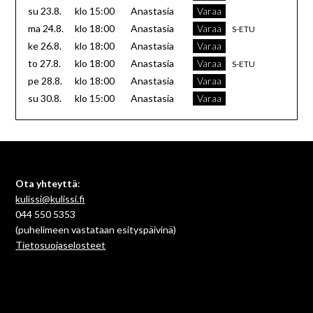
su
23.8.
klo 15:00
Anastasia
Varaa
ma
24.8.
klo 18:00
Anastasia
Varaa
S-ETU
ke
26.8.
klo 18:00
Anastasia
Varaa
to
27.8.
klo 18:00
Anastasia
Varaa
S-ETU
pe
28.8.
klo 18:00
Anastasia
Varaa
su
30.8.
klo 15:00
Anastasia
Varaa
Ota yhteyttä
:
kulissi@kulissi.fi
044 550 5353
(puhelimeen vastataan esityspäivinä)
Tietosuojaselosteet