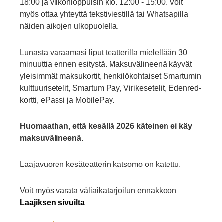
18:00 ja viikonloppuisin klo. 12:00 - 15:00. Voit
myös ottaa yhteyttä tekstiviestillä tai Whatsapilla
näiden aikojen ulkopuolella.
Lunasta varaamasi liput teatterilla mielellään 30
minuuttia ennen esitystä. Maksuvälineenä käyvät
yleisimmät maksukortit, henkilökohtaiset Smartumin
kulttuurisetelit, Smartum Pay, Virikesetelit, Edenred-
kortti, ePassi ja MobilePay.
Huomaathan, että kesällä 2026 käteinen ei käy
maksuvälineenä.
Laajavuoren kesäteatterin katsomo on katettu.
Voit myös varata väliaikatarjoilun ennakkoon
Laajiksen sivuilta