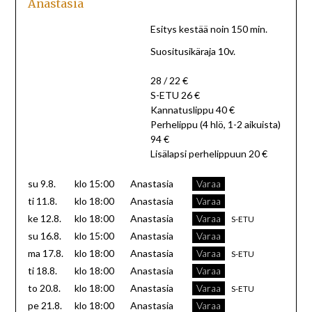
Anastasia
Esitys kestää noin 150 min.
Suositusikäraja 10v.
28 / 22 €
S-ETU 26 €
Kannatuslippu 40 €
Perhelippu (4 hlö, 1-2 aikuista)
94 €
Lisälapsi perhelippuun 20 €
su
9.8.
klo 15:00
Anastasia
Varaa
ti
11.8.
klo 18:00
Anastasia
Varaa
ke
12.8.
klo 18:00
Anastasia
Varaa
S-ETU
su
16.8.
klo 15:00
Anastasia
Varaa
ma
17.8.
klo 18:00
Anastasia
Varaa
S-ETU
ti
18.8.
klo 18:00
Anastasia
Varaa
to
20.8.
klo 18:00
Anastasia
Varaa
S-ETU
pe
21.8.
klo 18:00
Anastasia
Varaa