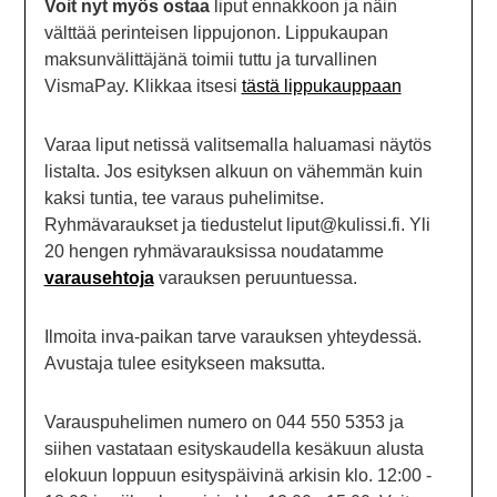
Voit nyt myös ostaa
liput ennakkoon ja näin
välttää perinteisen lippujonon. Lippukaupan
maksunvälittäjänä toimii tuttu ja turvallinen
VismaPay. Klikkaa itsesi
tästä lippukauppaan
Varaa liput netissä valitsemalla haluamasi näytös
listalta. Jos esityksen alkuun on vähemmän kuin
kaksi tuntia, tee varaus puhelimitse.
Ryhmävaraukset ja tiedustelut liput@kulissi.fi. Yli
20 hengen ryhmävarauksissa noudatamme
varausehtoja
varauksen peruuntuessa.
Ilmoita inva-paikan tarve varauksen yhteydessä.
Avustaja tulee esitykseen maksutta.
Varauspuhelimen numero on 044 550 5353 ja
siihen vastataan esityskaudella kesäkuun alusta
elokuun loppuun esityspäivinä arkisin klo. 12:00 -